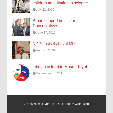
children an initiation to science
July 22, 2015
Broad support builds for
Conservatives
June 17, 2015
NDP ousts its Laval MP
August 12, 2015
Libman in lead in Mount Royal
September 30, 2015
© 2026
Newscoverage
. Designed by
Wpinhands