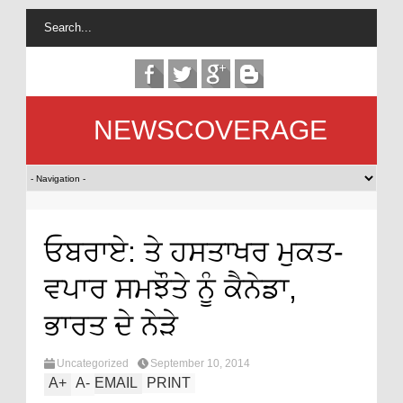
NEWSCOVERAGE
ਓਬਰਾਏ: ਤੇ ਹਸਤਾਖਰ ਮੁਕਤ-
ਵਪਾਰ ਸਮਝੌਤੇ ਨੂੰ ਕੈਨੇਡਾ,
ਭਾਰਤ ਦੇ ਨੇੜੇ
Uncategorized
September 10, 2014
A
+
A
-
EMAIL
PRINT