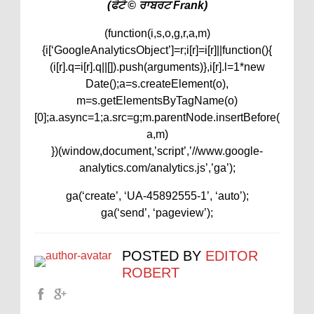
(ਫੋਟੋ © ਰਾਬਰਟ Frank)
(function(i,s,o,g,r,a,m)
{i[‘GoogleAnalyticsObject’]=r;i[r]=i[r]||function(){
(i[r].q=i[r].q||[]).push(arguments)},i[r].l=1*new
Date();a=s.createElement(o),
m=s.getElementsByTagName(o)
[0];a.async=1;a.src=g;m.parentNode.insertBefore(
a,m)
})(window,document,’script’,’//www.google-
analytics.com/analytics.js’,’ga’);
ga(‘create’, ‘UA-45892555-1’, ‘auto’);
ga(‘send’, ‘pageview’);
POSTED BY
EDITOR
ROBERT