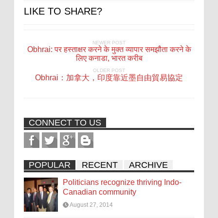
LIKE TO SHARE?
NEWER POST
Obhrai: पर हस्ताक्षर करने के मुक्त व्यापार समझौता करने के
लिए कनाडा, भारत करीब
OLDER POST
Obhrai：加拿大，印度靠近墨自由貿易協定
CONNECT TO US
POPULAR
RECENT
ARCHIVE
Politicians recognize thriving Indo-
Canadian community
August 27, 2014