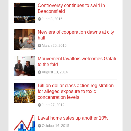
Controversy continues to swirl in
Beaconsfield
June 3, 2015
New era of cooperation dawns at city
hall
March 25, 2015
Mouvement lavallois welcomes Galati
to the fold
August 13, 2014
Billion dollar class action registration
for alleged exposure to toxic
concentration levels
June 27, 2012
Laval home sales up another 10%
October 16, 2015