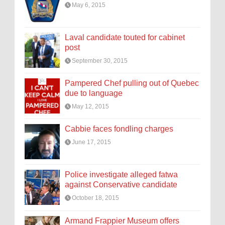
May 6, 2015
Laval candidate touted for cabinet
post
September 30, 2015
Pampered Chef pulling out of Quebec
due to language
May 12, 2015
Cabbie faces fondling charges
June 17, 2015
Police investigate alleged fatwa
against Conservative candidate
October 18, 2015
Armand Frappier Museum offers