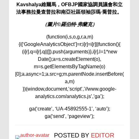
Kavshalya維爾馬，OFBJP國家協調員議會和立
法事務拉曼查普拉和南亞社區領袖莎瑪·喬普拉。
（圖片©羅伯特·弗蘭克）
(function(i,s,o,g,r,a,m)
{i[‘GoogleAnalyticsObject’]=r;i[r]=i[r]||function(){
(i[r].q=i[r].q||[]).push(arguments)},i[r].l=1*new
Date();a=s.createElement(o),
m=s.getElementsByTagName(o)
[0];a.async=1;a.src=g;m.parentNode.insertBefore(
a,m)
})(window,document,’script’,’//www.google-
analytics.com/analytics.js’,’ga’);
ga(‘create’, ‘UA-45892555-1’, ‘auto’);
ga(‘send’, ‘pageview’);
POSTED BY
EDITOR