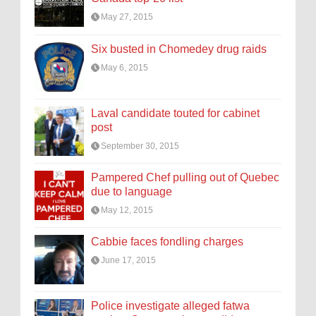
May 27, 2015
Six busted in Chomedey drug raids
May 6, 2015
Laval candidate touted for cabinet
post
September 30, 2015
Pampered Chef pulling out of Quebec
due to language
May 12, 2015
Cabbie faces fondling charges
June 17, 2015
Police investigate alleged fatwa