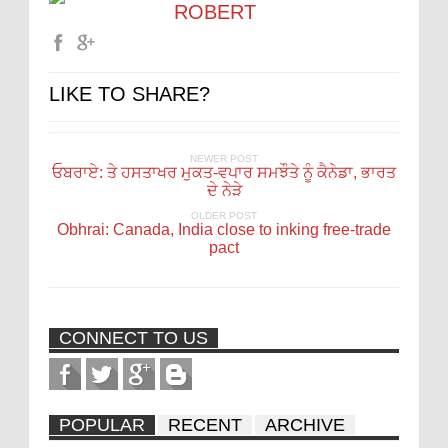
ROBERT
LIKE TO SHARE?
NEWER POST
ਓਬਰਾਏ: ਤੇ ਹਸਤਾਖਰ ਮੁਕਤ-ਵਪਾਰ ਸਮਝੌਤੇ ਨੂੰ ਕੈਨੇਡਾ, ਭਾਰਤ
ਦੇ ਨੇੜੇ
OLDER POST
Obhrai: Canada, India close to inking free-trade
pact
CONNECT TO US
POPULAR
RECENT
ARCHIVE