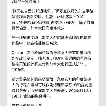
7日的一次會議上。
“我們在自己的舒適地帶，”保守黨政府的外交事務
議會秘書告訴郊區。他說，兩項協議正在等
待：“外國投資保護和促進協議（FIPA）”除了自由
貿易協定，加拿大已商定條款的
另一種雙邊協議，加拿大鉀肥供應給印度也是在
作品中，他在接受採訪時說。
Obhrai，其中希爾時報躋身加拿大最有影響力的
外交政策制定，補充說，印度新當選的總理納倫
德拉莫迪預計將支付到加拿大進行正式訪問，
2015年。
鑑於貿易談判的高級階段，業務友好的印度領導
人的行程在這裡可以作為總理斯蒂芬·哈珀提前墨
聯邦選舉，而根據加拿大選舉法，必須保持10月
19日的協議的機會明年。
沒有提前舉行大選