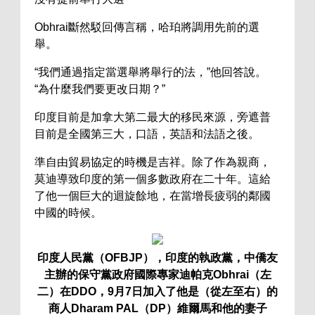
Obhrai斷然駁回傳言稱，哈珀將調用先前的選
舉。
“我們通過指定當選舉將舉行的法，”他回答說。
“為什麼我們要更改日期？”
印度目前是加拿大第二最大的移民來源，旁遮普
目前是全國第三大，口語，英語和法語之後。
準自由貿易協定的時機是吉祥。除了作為親商，
莫迪導致印度的第一個多數政府在二十年。這給
了他一個巨大的迴旋餘地，在當增長疲弱的鄰國
中國的時候。
印度人民黨（OFBJP），印度的執政黨，中僑友
主辦的保守黨政府國際專家迪帕克Obhrai（左
二）在DDO，9月7日加入了他是（從左至右）的
商人Dharam PAL（DP）維爾馬和他的妻子