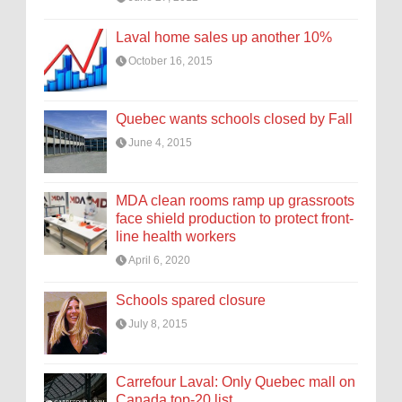
Laval home sales up another 10%
October 16, 2015
Quebec wants schools closed by Fall
June 4, 2015
MDA clean rooms ramp up grassroots
face shield production to protect front-
line health workers
April 6, 2020
Schools spared closure
July 8, 2015
Carrefour Laval: Only Quebec mall on
Canada top-20 list