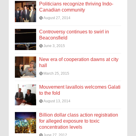
Politicians recognize thriving Indo-
Canadian community
August 27, 2014
Controversy continues to swirl in
Beaconsfield
June 3, 2015
New era of cooperation dawns at city
hall
March 25, 2015
Mouvement lavallois welcomes Galati
to the fold
August 13, 2014
Billion dollar class action registration
for alleged exposure to toxic
concentration levels
June 27, 2012