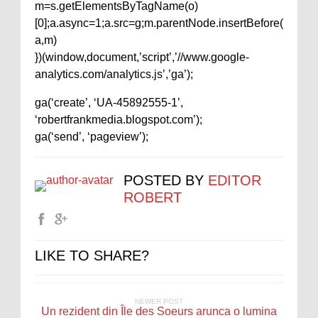
m=s.getElementsByTagName(o)
[0];a.async=1;a.src=g;m.parentNode.insertBefore(
a,m)
})(window,document,’script’,’//www.google-
analytics.com/analytics.js’,’ga’);
ga(‘create’, ‘UA-45892555-1’,
‘robertfrankmedia.blogspot.com’);
ga(‘send’, ‘pageview’);
POSTED BY
EDITOR
ROBERT
LIKE TO SHARE?
NEWER POST
Un rezident din Île des Soeurs arunca o lumina