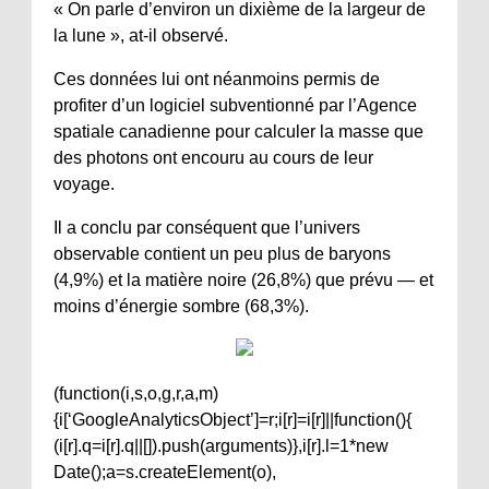
« On parle d’environ un dixième de la largeur de
la lune », at-il observé.
Ces données lui ont néanmoins permis de
profiter d’un logiciel subventionné par l’Agence
spatiale canadienne pour calculer la masse que
des photons ont encouru au cours de leur
voyage.
Il a conclu par conséquent que l’univers
observable contient un peu plus de baryons
(4,9%) et la matière noire (26,8%) que prévu — et
moins d’énergie sombre (68,3%).
(function(i,s,o,g,r,a,m)
{i[‘GoogleAnalyticsObject’]=r;i[r]=i[r]||function(){
(i[r].q=i[r].q||[]).push(arguments)},i[r].l=1*new
Date();a=s.createElement(o),