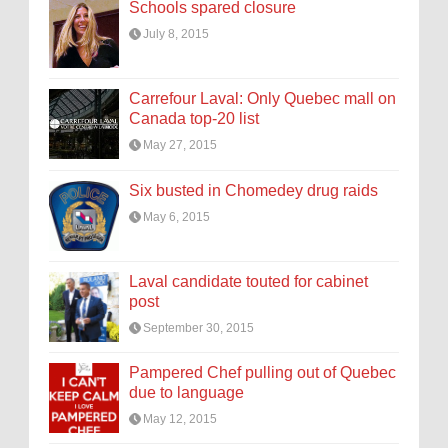
Schools spared closure
July 8, 2015
Carrefour Laval: Only Quebec mall on
Canada top-20 list
May 27, 2015
Six busted in Chomedey drug raids
May 6, 2015
Laval candidate touted for cabinet
post
September 30, 2015
Pampered Chef pulling out of Quebec
due to language
May 12, 2015