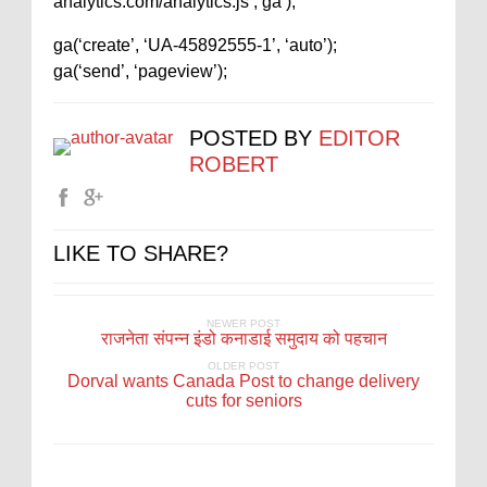
analytics.com/analytics.js’,’ga’);
ga(‘create’, ‘UA-45892555-1’, ‘auto’);
ga(‘send’, ‘pageview’);
POSTED BY
EDITOR
ROBERT
LIKE TO SHARE?
NEWER POST
राजनेता संपन्न इंडो कनाडाई समुदाय को पहचान
OLDER POST
Dorval wants Canada Post to change delivery
cuts for seniors