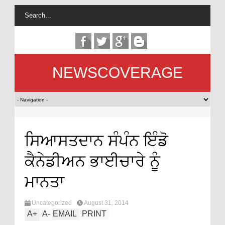
NEWSCOVERAGE
ਸਿਆਸਤਦਾਨ ਸੰਪੰਨ ਇੰਡੋ
ਕੈਨੇਡੀਅਨ ਭਾਈਚਾਰੇ ਨੂੰ
ਮਾਨਤਾ
Uncategorized
August 31, 2014
A
+
A
-
EMAIL
PRINT