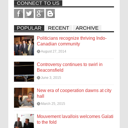
CONNECT TO US
POPULAR
RECENT
ARCHIVE
Politicians recognize thriving Indo-
Canadian community
August 27, 2014
Controversy continues to swirl in
Beaconsfield
June 3, 2015
New era of cooperation dawns at city
hall
March 25, 2015
Mouvement lavallois welcomes Galati
to the fold