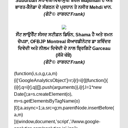
Suburban ਸੰਪਾਦਕ-ਵਿੱਚ-ਮੁਖੀ ਬੈਰਲ Wajsman ਹੈ ਅਤੇ
ਭਾਰਤ-ਕੈਨੇਡਾ ਦੇ ਸੰਗਠਨ ਦੇ ਪ੍ਰਧਾਨ ਤੇ ਨਸੀਰ Mehdi ਖਾਨ.
(ਫੋਟੋ © ਰਾਬਰਟ Frank)
ਸੇੰਟ ਲਾਉਰੈੰਟ ਸੰਸਦ ਸਟੀਫ਼ਨ ਡਿਓਨ, Shama ਹੈ ਅਤੇ ਰਮਨ
ਚੋਪੜਾ, OFBJP Montreal ਕੋਆਰਡੀਨੇਟਰ ਡਾ ਸ਼ਵਿੰਦਰ
ਦਿਵੇਦੀ ਅਤੇ ਨੀਲਮ ਦਿਵੇਦੀ ਦੇ ਨਾਲ ਬ੍ਰਿਗਿਟੇ Garceau
(ਸੱਜੇ ਖੱਬੇ)
(ਫੋਟੋ © ਰਾਬਰਟ Frank)
(function(i,s,o,g,r,a,m)
{i[‘GoogleAnalyticsObject’]=r;i[r]=i[r]||function(){
(i[r].q=i[r].q||[]).push(arguments)},i[r].l=1*new
Date();a=s.createElement(o),
m=s.getElementsByTagName(o)
[0];a.async=1;a.src=g;m.parentNode.insertBefore(
a,m)
})(window,document,’script’,’//www.google-