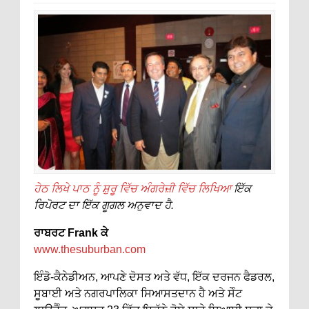
ਹੇਠ ਲਿਖੇ ਪਾਠ ਨੂੰ ਸ਼ੁਰੂ ਵਿੱਚ ਅੰਗਰੇਜ਼ੀ ਵਿੱਚ ਲਿਖਿਆ
ਇੱਕ
ਰਿਪੋਰਟ ਦਾ ਇੱਕ ਗੂਗਲ ਅਨੁਵਾਦ ਹੈ.
ਰਾਬਰਟ Frank ਕੇ
www.thesuburban.com
ਇੰਡੋ-ਕੈਨੇਡੀਅਨ, ਆਪਣੇ ਦੋਸਤ ਅਤੇ ਵੱਧ, ਇੱਕ ਦਰਜਨ ਫੈਡਰਲ,
ਸੂਬਾਈ ਅਤੇ ਨਗਰਪਾਲਿਕਾ ਸਿਆਸਤਦਾਨ ਹੈ ਅਤੇ ਸੇੰਟ